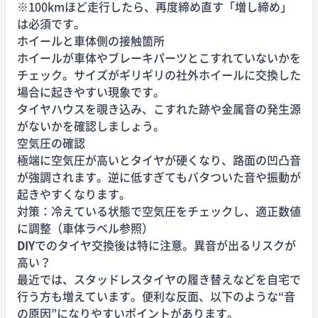
※100kmほど走行したら、再度締め直す「増し締め」
は必須です。
ホイールと車体側の接触箇所
ホイールが車体やブレーキパーツとこすれていないかを
チェック。サイズがギリギリの社外ホイールに交換した
場合に起きやすい現象です。
タイヤハウスを覗き込み、こすれた跡や金属音の発生源
がないかを確認しましょう。
空気圧の確認
極端に空気圧が高いとタイヤが硬くなり、路面の凹凸音
が強調されます。逆に低すぎてもバタついた音や振動が
起きやすくなります。
対策：冷えている状態で空気圧をチェックし、適正数値
に調整（車体ラベル参照）
DIY
でのタイヤ交換後は特に注意。異音が出るリスクが
高い？
最近では、スタッドレスタイヤの履き替えなどを自宅で
行う方も増えています。便利な反面、以下のような“音
の原因”になりやすいポイントがあります。