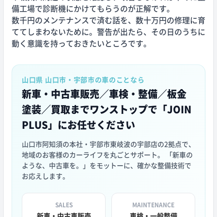
備工場で診断機にかけてもらうのが正解です。
数千円のメンテナンスで済む話を、数十万円の修理に育
ててしまわないために。警告が出たら、その日のうちに
動く意識を持っておきたいところです。
山口県 山口市・宇部市の車のことなら
新車・中古車販売／車検・整備／板金
塗装／買取まで
ワンストップで「JOIN
PLUS」にお任せください
山口市阿知須の本社・宇部市東岐波の宇部店の2拠点で、
地域のお客様のカーライフを丸ごとサポート。 「新車の
ような、中古車を。」をモットーに、確かな整備技術で
お応えします。
SALES
MAINTENANCE
新車・中古車販売
車検・一般整備