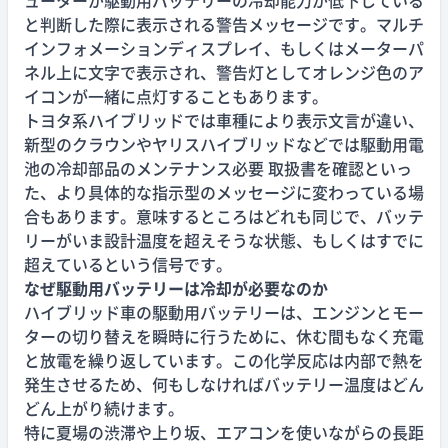
ューターが駆動用バッテリーの冷却能力が低下している
と判断した際に表示される警告メッセージです。マルチ
インフォメーションディスプレイ、もしくはメーターパ
ネル上に文字で表示され、警告灯としてオレンジ色のア
イコンが一緒に点灯することもあります。
トヨタ系ハイブリッドでは車種により表示文言が違い、
新型のクラウンやヤリスハイブリッドなどでは駆動用電
池の冷却部品のメンテナンス必要 取扱書を確認といっ
た、より具体的な指示型のメッセージに変わっている場
合もあります。意味するところはどれも同じで、バッテ
リーがいま設計温度を超えそうな状態、もしくはすでに
超えているという信号です。
なぜ駆動用バッテリーは冷却が必要なのか
ハイブリッド車の駆動用バッテリーは、エンジンとモー
ターの切り替えを瞬時に行うために、休む間もなく充電
と放電を繰り返しています。この化学反応は内部で熱を
発生させるため、何もしなければバッテリー温度はどん
どん上がり続けます。
特に夏場の渋滞や上り坂、エアコンを使いながらの長距