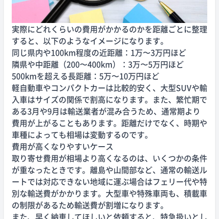
実際にどれくらいの費用がかかるのかを距離ごとに整理
すると、以下のようなイメージになります。
同じ県内や100km程度の近距離：1万〜3万円ほど
隣県や中距離（200〜400km）：3万〜5万円ほど
500kmを超える長距離：5万〜10万円ほど
軽自動車やコンパクトカーは比較的安く、大型SUVや輸
入車はサイズの関係で割高になります。また、繁忙期で
ある3月や9月は輸送業者が混み合うため、通常期より
費用が上がることもあります。距離だけでなく、時期や
車種によっても相場は変動するのです。
費用が高くなりやすいケース
取り寄せ費用が相場より高くなるのは、いくつかの条件
が重なったときです。離島や山間部など、通常の輸送ル
ートでは対応できない地域に運ぶ場合はフェリー代や特
別な輸送費がかかります。大型車や特殊車両も、積載車
の制限があるため輸送費が割増になります。
また、早く納車してほしいと依頼すると、特急扱いとし