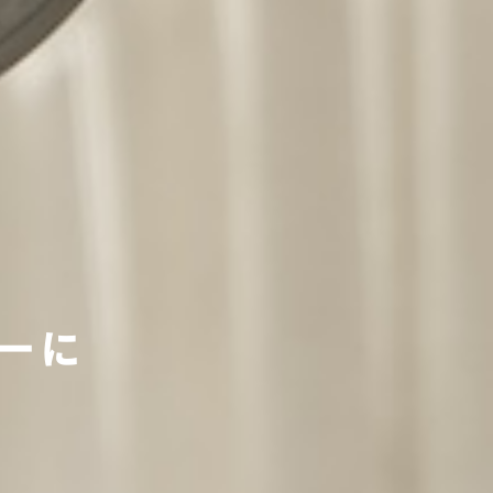
古車を。
一に
feels new.