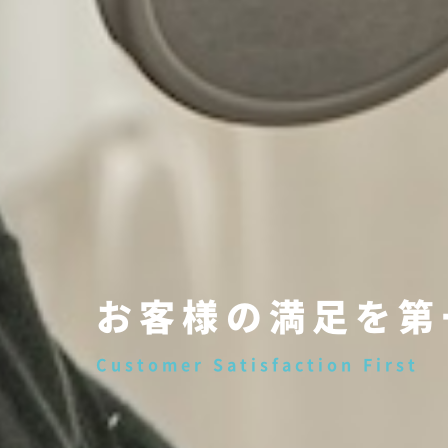
新車のような、中
お客様の満足を第
Bringing you a used car that 
Customer Satisfaction First