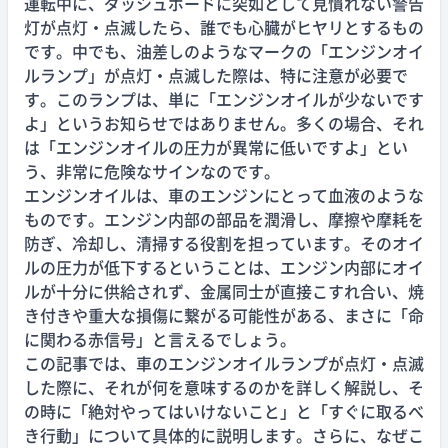
運転中に、ダッシュボードに突如として見慣れない警告
灯が点灯・点滅したら、誰でも心臓がヒヤリとするもの
です。中でも、油差しのようなマークの「エンジンオイ
ルランプ」が点灯・点滅した際は、特に注意が必要で
す。このランプは、単に「エンジンオイルが少ないです
よ」というお知らせではありません。多くの場合、それ
は「エンジンオイルの圧力が異常に低いですよ」とい
う、非常に危険なサインなのです。
エンジンオイルは、車のエンジンにとって血液のような
ものです。エンジン内部の部品を潤滑し、摩擦や摩耗を
防ぎ、冷却し、清掃する役割を担っています。そのオイ
ルの圧力が低下するということは、エンジン内部にオイ
ルが十分に供給されず、金属同士が直接こすれ合い、焼
き付きや重大な損傷に繋がる可能性がある、まさに「命
に関わる赤信号」と言えるでしょう。
この記事では、車のエンジンオイルランプが点灯・点滅
した際に、それが何を意味するのかを詳しく解説し、そ
の時に「絶対やってはいけないこと」と「すぐに取るべ
き行動」について具体的に説明します。さらに、なぜこ