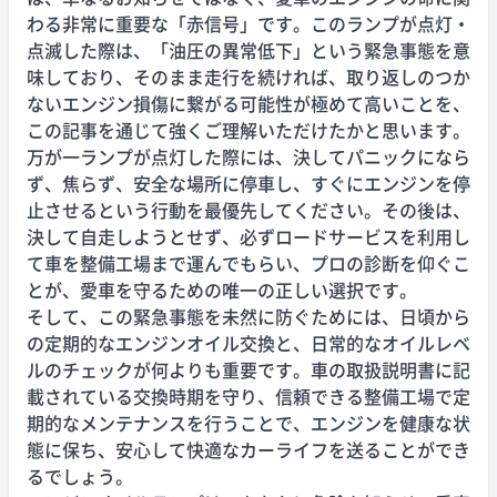
わる非常に重要な「赤信号」です。このランプが点灯・
点滅した際は、「油圧の異常低下」という緊急事態を意
味しており、そのまま走行を続ければ、取り返しのつか
ないエンジン損傷に繋がる可能性が極めて高いことを、
この記事を通じて強くご理解いただけたかと思います。
万が一ランプが点灯した際には、決してパニックになら
ず、焦らず、安全な場所に停車し、すぐにエンジンを停
止させるという行動を最優先してください。その後は、
決して自走しようとせず、必ずロードサービスを利用し
て車を整備工場まで運んでもらい、プロの診断を仰ぐこ
とが、愛車を守るための唯一の正しい選択です。
そして、この緊急事態を未然に防ぐためには、日頃から
の定期的なエンジンオイル交換と、日常的なオイルレベ
ルのチェックが何よりも重要です。車の取扱説明書に記
載されている交換時期を守り、信頼できる整備工場で定
期的なメンテナンスを行うことで、エンジンを健康な状
態に保ち、安心して快適なカーライフを送ることができ
るでしょう。