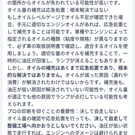
の箇所からオイルが失われている可能性が高いです。
オイル量の補充は応急処置：根本解決ではない
もしオイルレベルゲージでオイル不足が確認できた場
合、手元に適切なエンジンオイルがあれば、応急処置と
して補充することは可能です。車種やエンジンによって
指定されるオイルの種類（粘度や規格）が異なりますの
で、必ず車の取扱説明書で確認し、適合するオイルを使
用しましょう。適切な量のオイルを補充することで、一
時的に油圧が回復し、ランプが消えることもあります。
しかし、
オイルの補充はあくまで応急処置であり、根本
的な解決ではありません。
オイルが減った原因（漏れや
消費）が解消されたわけではないからです。補充後も、
油圧が低い原因が解決されていない可能性や、オイル量
が適正でも他の原因でランプが点灯している可能性も考
えられます。
プロの診断を仰ぐことの重要性：決して自走しない
オイル量の確認や応急処置を行っても、
決して自走して
整備工場へ向かおうとしないでください。
油圧が低い状
態で走行すれば、エンジンへのダメージは避けられませ