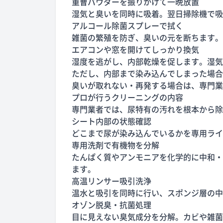
重曹パウダーを振りかけて一晩放置
湿気と臭いを同時に吸着。翌日掃除機で吸
アルコール除菌スプレーで拭く
雑菌の繁殖を防ぎ、臭いの元を断ちます。
エアコンや窓を開けてしっかり換気
湿度を逃がし、内部乾燥を促します。湿気
ただし、内部まで染み込んでしまった場合
臭いが取れない・再発する場合は、専門業
プロが行うクリーニングの内容
専門業者では、尿特有の汚れを根本から除
シート内部の状態確認
どこまで尿が染み込んでいるかを専用ライ
専用洗剤で有機物を分解
たんぱく質やアンモニアを化学的に中和・
ます。
高温リンサー吸引洗浄
温水と吸引を同時に行い、スポンジ層の中
オゾン脱臭・抗菌処理
目に見えない臭気成分を分解。カビや雑菌