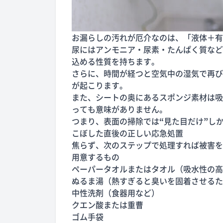
お漏らしの汚れが厄介なのは、「液体＋有
尿にはアンモニア・尿素・たんぱく質など
込める性質を持ちます。
さらに、時間が経つと空気中の湿気で再び
が起こります。
また、シートの奥にあるスポンジ素材は吸
っても意味がありません。
つまり、表面の掃除では
“
見た目だけ
”
し
こぼした直後の正しい応急処置
焦らず、次のステップで処理すれば被害を
用意するもの
ペーパータオルまたはタオル（吸水性の高
ぬるま湯（熱すぎると臭いを固着させるた
中性洗剤（食器用など）
クエン酸または重曹
ゴム手袋