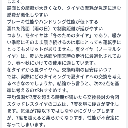
じます。
路面との摩擦が大きくなり、タイヤの摩耗が急速に進む
燃費が悪化しやすい
ブレーキ性能やハンドリング性能が低下する
濡れた路面（雨の日）で制動距離が延びやすい
つまり、冬タイヤは「冬のためのタイヤ」であり、暖か
い季節にそのまま履き続けるのは車にとっても運転手に
とってもメリットがありません。夏タイヤ（ノーマルタ
イヤ）は、乾いた路面や雨天時の走行に最適化されてお
り、春〜秋にかけての使用に適しています。
冬タイヤから夏タイヤへ。交換時期の目安はいつ？
では、実際にどのタイミングで夏タイヤへの交換を考え
るべきなのでしょうか。結論から言うと、次の2点を基
準に考えるのがおすすめです。
平均気温が
7
度を超える時期が続いたら交換検討の合図
スタッドレスタイヤのゴムは、7度を境に硬さが変化し
ます。気温が7度以下ではしなやかにグリップします
が、7度を超えると柔らかくなりすぎ、性能が不安定に
なってしまいます。