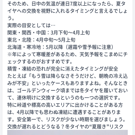
そのため、日中の気温が連日7度以上になったら、夏タ
イヤへの交換を視野に入れるタイミングと言えるでしょ
う。
実際の目安としては…
関東・関西・中国：3月下旬〜4月上旬
東北・北陸：4月中旬〜5月上旬
北海道・寒冷地：5月以降（遅霜や雪予報に注意）
※年によって寒暖差があるため、天気予報をこまめにチ
ェックするのがおすすめです。
積雪・凍結の恐れが完全に消えたタイミングが安全
たとえば「もう雪は降らなさそうだけど、朝晩の冷え込
みが不安」といったケースもありますよね。そんなとき
は、ゴールデンウィーク頃までは冬タイヤを履いておい
て、連休明けに交換するというのも一つの選択です。
特に峠道や標高の高いエリアに出かけることがある方
は、4月以降でも思わぬ凍結に遭遇することがありま
す。安全第一で、リスクが少ない時期を選びましょう。
交換が遅れるとどうなる？冬タイヤの
“
夏履き
”
リスク