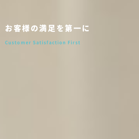
お客様の満足を第一に
新車のような、中古車を。
Customer Satisfaction First
Bringing you a used car that feels new.