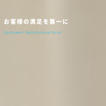
新車のような、中古車を。
お客様の満足を第一に
Bringing you a used car that feels new.
Customer Satisfaction First